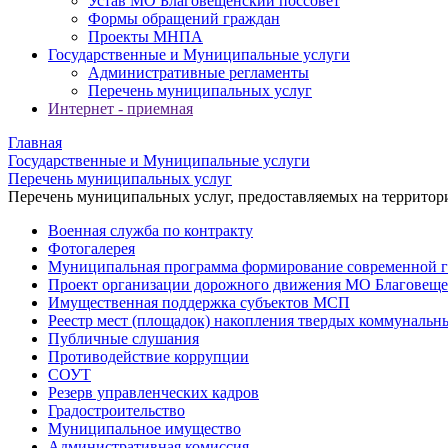
Устав МО Благовещенский поссовет
Формы обращений граждан
Проекты МНПА
Государственные и Муниципальные услуги
Административные регламенты
Перечень муниципальных услуг
Интернет - приемная
Главная
Государственные и Муниципальные услуги
Перечень муниципальных услуг
Перечень муниципальных услуг, предоставляемых на территор
Военная служба по контракту
Фотогалерея
Муниципальная программа формирование современной г
Проект организации дорожного движения МО Благовеще
Имущественная поддержка субъектов МСП
Реестр мест (площадок) накопления твердых коммунальн
Публичные слушания
Противодействие коррупции
СОУТ
Резерв управленческих кадров
Градостроительство
Муниципальное имущество
Административная комиссия