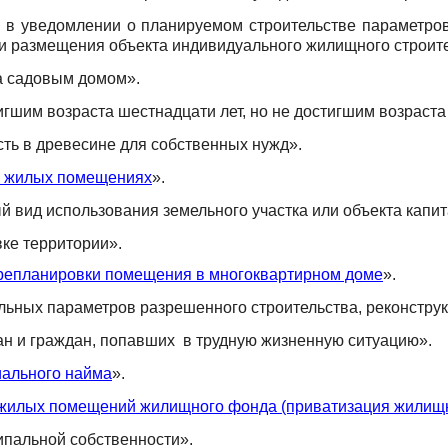
 в уведомлении о планируемом строительстве параметро
 размещения объекта индивидуального жилищного строител
а садовым домом».
игшим возраста шестнадцати лет, но не достигшим возраста
сть в древесине для собственных нужд».
 в жилых помещениях
».
 вид использования земельного участка или объекта капит
ке территории».
ерепланировки помещения в многоквартирном доме
».
льных параметров разрешенного строительства, реконструк
н и граждан, попавших в трудную жизненную ситуацию».
иального найма
».
 жилых помещений жилищного фонда (приватизация жилищ
ипальной собственности».