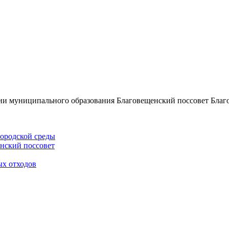
ии муниципального образования Благовещенский поссовет Благ
ородской среды
нский поссовет
ых отходов