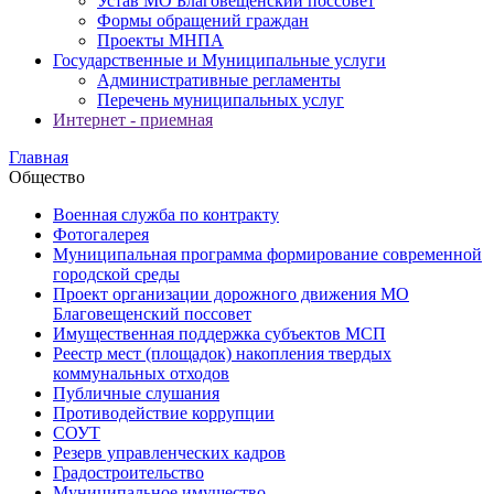
Устав МО Благовещенский поссовет
Формы обращений граждан
Проекты МНПА
Государственные и Муниципальные услуги
Административные регламенты
Перечень муниципальных услуг
Интернет - приемная
Главная
Общество
Военная служба по контракту
Фотогалерея
Муниципальная программа формирование современной
городской среды
Проект организации дорожного движения МО
Благовещенский поссовет
Имущественная поддержка субъектов МСП
Реестр мест (площадок) накопления твердых
коммунальных отходов
Публичные слушания
Противодействие коррупции
СОУТ
Резерв управленческих кадров
Градостроительство
Муниципальное имущество