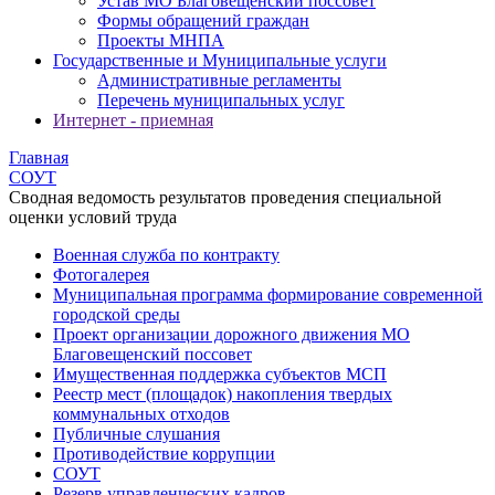
Устав МО Благовещенский поссовет
Формы обращений граждан
Проекты МНПА
Государственные и Муниципальные услуги
Административные регламенты
Перечень муниципальных услуг
Интернет - приемная
Главная
СОУТ
Сводная ведомость результатов проведения специальной
оценки условий труда
Военная служба по контракту
Фотогалерея
Муниципальная программа формирование современной
городской среды
Проект организации дорожного движения МО
Благовещенский поссовет
Имущественная поддержка субъектов МСП
Реестр мест (площадок) накопления твердых
коммунальных отходов
Публичные слушания
Противодействие коррупции
СОУТ
Резерв управленческих кадров