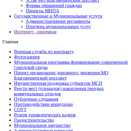
Устав МО Благовещенский поссовет
Формы обращений граждан
Проекты МНПА
Государственные и Муниципальные услуги
Административные регламенты
Перечень муниципальных услуг
Интернет - приемная
Главная
Военная служба по контракту
Фотогалерея
Муниципальная программа формирование современной
городской среды
Проект организации дорожного движения МО
Благовещенский поссовет
Имущественная поддержка субъектов МСП
Реестр мест (площадок) накопления твердых
коммунальных отходов
Публичные слушания
Противодействие коррупции
СОУТ
Резерв управленческих кадров
Градостроительство
Муниципальное имущество
Административная комиссия