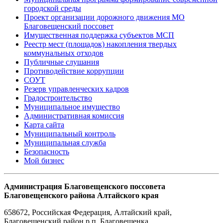
городской среды
Проект организации дорожного движения МО
Благовещенский поссовет
Имущественная поддержка субъектов МСП
Реестр мест (площадок) накопления твердых
коммунальных отходов
Публичные слушания
Противодействие коррупции
СОУТ
Резерв управленческих кадров
Градостроительство
Муниципальное имущество
Административная комиссия
Карта сайта
Муниципальный контроль
Муниципальная служба
Безопасность
Мой бизнес
Администрация Благовещенского поссовета
Благовещенского района Алтайского края
658672
,
Российская Федерация
,
Алтайский край,
Благовещенский район
,
р.п. Благовещенка
,