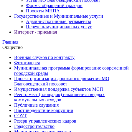
Устав МО Благовещенский поссовет
Формы обращений граждан
Проекты МНПА
Государственные и Муниципальные услуги
Административные регламенты
Перечень муниципальных услуг
Интернет - приемная
Главная
Общество
Военная служба по контракту
Фотогалерея
Муниципальная программа формирование современной
городской среды
Проект организации дорожного движения МО
Благовещенский поссовет
Имущественная поддержка субъектов МСП
Реестр мест (площадок) накопления твердых
коммунальных отходов
Публичные слушания
Противодействие коррупции
СОУТ
Резерв управленческих кадров
Градостроительство
Муниципальное имущество