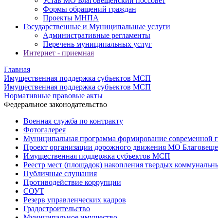
Устав МО Благовещенский поссовет
Формы обращений граждан
Проекты МНПА
Государственные и Муниципальные услуги
Административные регламенты
Перечень муниципальных услуг
Интернет - приемная
Главная
Имущественная поддержка субъектов МСП
Имущественная поддержка субъектов МСП
Нормативные правовые акты
Федеральное законодательство
Военная служба по контракту
Фотогалерея
Муниципальная программа формирование современной г
Проект организации дорожного движения МО Благовеще
Имущественная поддержка субъектов МСП
Реестр мест (площадок) накопления твердых коммунальн
Публичные слушания
Противодействие коррупции
СОУТ
Резерв управленческих кадров
Градостроительство
Муниципальное имущество