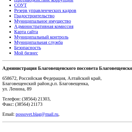
СОУТ
Резерв управленческих кадров
Градостроительство
Муниципальное имущество
Административная комиссия
Карта сайта
Муниципальный контроль
Муниципальная служба
Безопасность
Мой бизнес
Администрация Благовещенского поссовета Благовещенско
658672
,
Российская Федерация
,
Алтайский край,
Благовещенский район
,
р.п. Благовещенка
,
ул. Ленина, 89
Телефон:
(38564) 21303
,
Факс:
(38564) 21173
Email:
possovet.blag@mail.ru
,