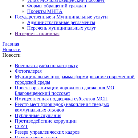
Устав МО Благовещенский поссовет
Формы обращений граждан
Проекты МНПА
Государственные и Муниципальные услуги
Административные регламенты
Перечень муниципальных услуг
Интернет - приемная
Главная
Новости
Новости
Военная служба по контракту
Фотогалерея
Муниципальная программа формирование современной
городской среды
Проект организации дорожного движения МО
Благовещенский поссовет
Имущественная поддержка субъектов МСП
Реестр мест (площадок) накопления твердых
коммунальных отходов
Публичные слушания
Противодействие коррупции
СОУТ
Резерв управленческих кадров
Градостроительство