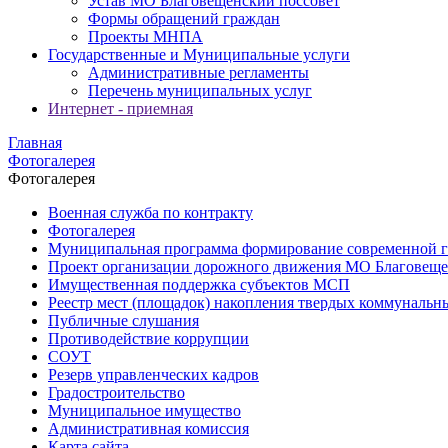
Устав МО Благовещенский поссовет
Формы обращений граждан
Проекты МНПА
Государственные и Муниципальные услуги
Административные регламенты
Перечень муниципальных услуг
Интернет - приемная
Главная
Фотогалерея
Фотогалерея
Военная служба по контракту
Фотогалерея
Муниципальная программа формирование современной г
Проект организации дорожного движения МО Благовеще
Имущественная поддержка субъектов МСП
Реестр мест (площадок) накопления твердых коммунальн
Публичные слушания
Противодействие коррупции
СОУТ
Резерв управленческих кадров
Градостроительство
Муниципальное имущество
Административная комиссия
Карта сайта