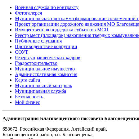
Военная служба по контракту
Фотогалерея
Муниципальная программа формирование современной г
Проект организации дорожного движения МО Благовеще
Имущественная поддержка субъектов МСП
Реестр мест (площадок) накопления твердых коммунальн
Публичные слушания
Противодействие коррупции
СОУТ
Резерв управленческих кадров
Градостроительство
Муниципальное имущество
Административная комиссия
Карта сайта
Муниципальный контроль
Муниципальная служба
Безопасность
Мой бизнес
Администрация Благовещенского поссовета Благовещенско
658672
,
Российская Федерация
,
Алтайский край,
Благовещенский район
,
р.п. Благовещенка
,