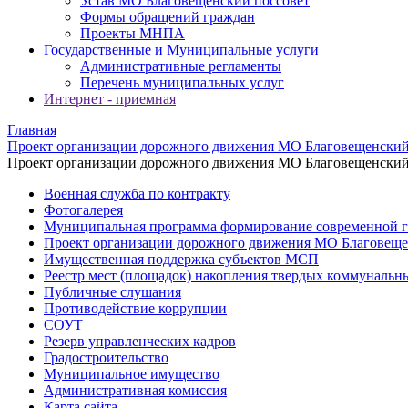
Устав МО Благовещенский поссовет
Формы обращений граждан
Проекты МНПА
Государственные и Муниципальные услуги
Административные регламенты
Перечень муниципальных услуг
Интернет - приемная
Главная
Проект организации дорожного движения МО Благовещенский
Проект организации дорожного движения МО Благовещенский
Военная служба по контракту
Фотогалерея
Муниципальная программа формирование современной г
Проект организации дорожного движения МО Благовеще
Имущественная поддержка субъектов МСП
Реестр мест (площадок) накопления твердых коммунальн
Публичные слушания
Противодействие коррупции
СОУТ
Резерв управленческих кадров
Градостроительство
Муниципальное имущество
Административная комиссия
Карта сайта