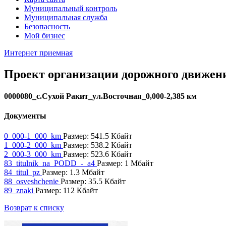
Муниципальный контроль
Муниципальная служба
Безопасность
Мой бизнес
Интернет приемная
Проект организации дорожного движен
0000080_с.Сухой Ракит_ул.Восточная_0,000-2,385 км
Документы
0_000-1_000_km
Размер: 541.5 Кбайт
1_000-2_000_km
Размер: 538.2 Кбайт
2_000-3_000_km
Размер: 523.6 Кбайт
83_titulnik_na_PODD_-_a4
Размер: 1 Мбайт
84_titul_pz
Размер: 1.3 Мбайт
88_osveshchenie
Размер: 35.5 Кбайт
89_znaki
Размер: 112 Кбайт
Возврат к списку