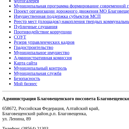
Фотогалерея
Муниципальная программа формирование современной г
Проект организации дорожного движения МО Благовеще
Имущественная поддержка субъектов МСП
Реестр мест (площадок) накопления твердых коммунальн
Публичные слушания
Противодействие коррупции
СОУТ
Резерв управленческих кадров
Градостроительство
Муниципальное имущество
Административная комиссия
Карта сайта
Муниципальный контроль
Муниципальная служба
Безопасность
Мой бизнес
Администрация Благовещенского поссовета Благовещенско
658672
,
Российская Федерация
,
Алтайский край,
Благовещенский район
,
р.п. Благовещенка
,
ул. Ленина, 89
Телефон:
(38564) 21303
,